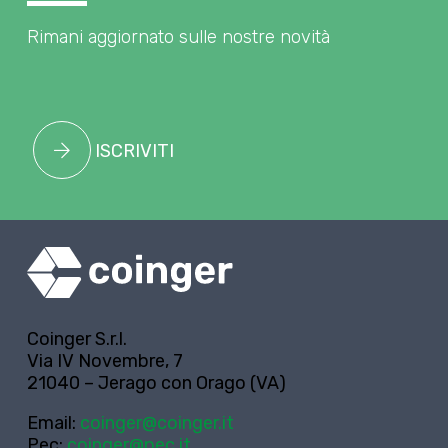
Rimani aggiornato sulle nostre novità
ISCRIVITI
Coinger S.r.l.
Via IV Novembre, 7
21040 – Jerago con Orago (VA)
Email:
coinger@coinger.it
Pec:
coinger@pec.it