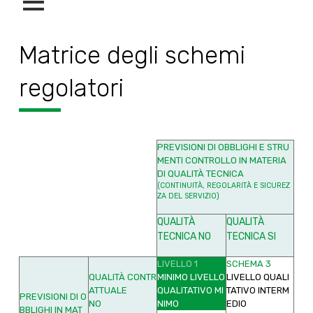
Matrice degli schemi
regolatori
PREVISIONI DI OBBLIGHI E STRU
MENTI CONTROLLO IN MATERIA
DI QUALITÀ TECNICA
(CONTINUITÀ, REGOLARITÀ E SICUREZ
ZA DEL SERVIZIO)
QUALITÀ
QUALITÀ
TECNICA
NO
TECNICA
SI
LIVELLO 1
SCHEMA 3
QUALITÀ CONTR
MINIMO LIVELLO
LIVELLO QUALI
ATTUALE
QUALITATIVO MI
TATIVO INTERM
PREVISIONI DI O
NO
NIMO
EDIO
BBLIGHI IN MAT