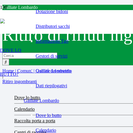
Galliate Lombardo
Dotazione bidoni
Distributori sacchi
Ritiro di rifiuti i
Informazioni Tari
DOVE LO
Gestori di servizi
Home | Comuni | Galliate Lombardo
Qualità del servizio
BUTTO?
|
Ritiro ingombranti
Dati riepilogativi
Dove lo butto
Galliate Lombardo
Calendario
Dove lo butto
Raccolta porta a porta
Calendario
Centri di raccolta