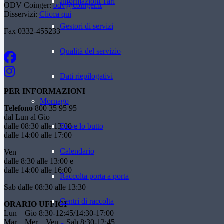
Informazioni Tari
ODV Coinger:
odv@coinger.it
Disservizi:
Clicca qui
Gestori di servizi
Fax 0332-455233
Qualità del servizio
Dati riepilogativi
PER INFORMAZIONI
Mornago
Telefono
800 35 95 95
dal Lun al Gio
dalle 08:30 alle 13:00 e
Dove lo butto
dalle 14:00 alle 17:00
Calendario
Ven
dalle 8:30 alle 13:00 e
dalle 14:00 alle 16:00
Raccolta porta a porta
Sab dalle 08:30 alle 13:30
Centri di raccolta
ORARIO UFFICI
Lun – Gio 8:30-12:45/14:30-17:00
Mar – Mer – Ven – Sab 8:30-12:45