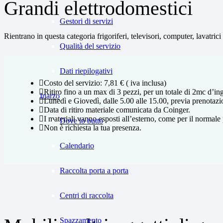
Grandi elettrodomestici
Gestori di servizi
Rientrano in questa categoria frigoriferi, televisori, computer, lavatrici
Qualità del servizio
Dati riepilogativi
Costo del servizio: 7,81 € ( iva inclusa)
Ritiro fino a un max di 3 pezzi, per un totale di 2mc d’in
Inarzo
Lunedì e Giovedì, dalle 5.00 alle 15.00, previa prenotazi
Data di ritiro materiale comunicata da Coinger.
I materiali vanno esposti all’esterno, come per il normale 
Dove lo butto
Non è richiesta la tua presenza.
Calendario
Raccolta porta a porta
Centri di raccolta
Spazzamento