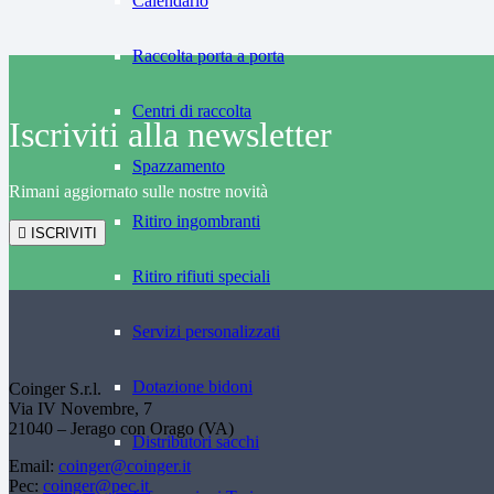
Calendario
Raccolta porta a porta
Centri di raccolta
Iscriviti alla newsletter
Spazzamento
Rimani aggiornato sulle nostre novità
Ritiro ingombranti
ISCRIVITI
Ritiro rifiuti speciali
Servizi personalizzati
Dotazione bidoni
Coinger S.r.l.
Via IV Novembre, 7
21040 – Jerago con Orago (VA)
Distributori sacchi
Email:
coinger@coinger.it
Pec:
coinger@pec.it