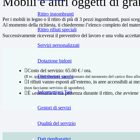
Mobili e altri oggetti di gr
Ritiro ingombranti
Per i mobili in legno o il ritiro di più di 3 pezzi ingombranti, puoi sce
Al momento della richiesta, ti chiederemo l’elenco completo del materia
Ritiro rifiuti speciali
Successivamente riceverai il preventivo del lavoro e una volta accettato
Servizi personalizzati
Dotazione bidoni
Costo del servizio: 65.00 € / ora.
Distributori sacchi
(Il tempo del servizio viene contato dal momento del carico fino allo 
I rifiuti vanno esposti all’esterno, in aree accessibili ai me
(non facciamo servizio di sgombro).
Informazioni Tari
È necessaria la tua presenza durante il ritiro, che avviene
Gestori di servizi
Qualità del servizio
Dati riepilogativi