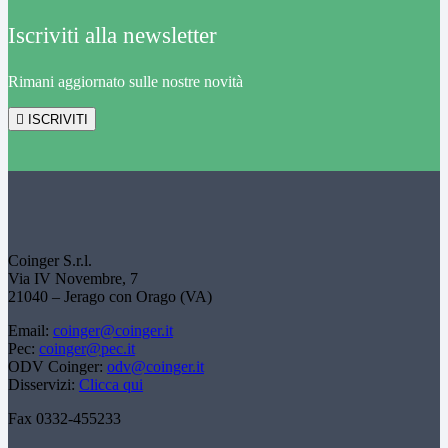
Iscriviti alla newsletter
Rimani aggiornato sulle nostre novità
ISCRIVITI
Coinger S.r.l.
Via IV Novembre, 7
21040 – Jerago con Orago (VA)
Email:
coinger@coinger.it
Pec:
coinger@pec.it
ODV Coinger:
odv@coinger.it
Disservizi:
Clicca qui
Fax 0332-455233