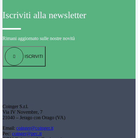
Iscriviti alla newsletter
Rimani aggiornato sulle nostre novità
ISCRIVITI
Coinger S.r.l.
Via IV Novembre, 7
21040 – Jerago con Orago (VA)
Email:
coinger@coinger.it
Pec:
coinger@pec.it