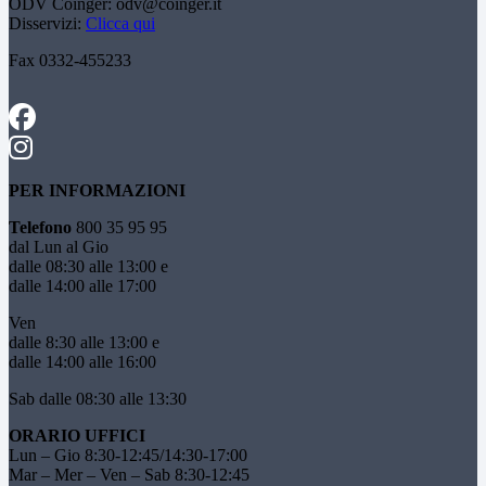
ODV Coinger:
odv@coinger.it
Disservizi:
Clicca qui
Fax 0332-455233
PER INFORMAZIONI
Telefono
800 35 95 95
dal Lun al Gio
dalle 08:30 alle 13:00 e
dalle 14:00 alle 17:00
Ven
dalle 8:30 alle 13:00 e
dalle 14:00 alle 16:00
Sab dalle 08:30 alle 13:30
ORARIO UFFICI
Lun – Gio 8:30-12:45/14:30-17:00
Mar – Mer – Ven – Sab 8:30-12:45