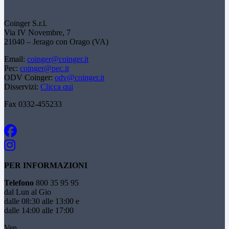
Coinger S.r.l.
Via IV Novembre, 7
21040 – Jerago con Orago (VA)
Email:
coinger@coinger.it
Pec:
coinger@pec.it
ODV Coinger:
odv@coinger.it
Disservizi:
Clicca qui
Fax 0332-455233
PER INFORMAZIONI
Telefono
800 35 95 95
dal Lun al Gio
dalle 08:30 alle 13:00 e
dalle 14:00 alle 17:00
Ven