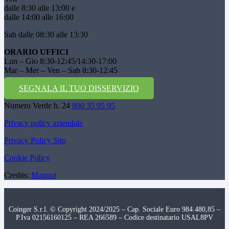
dalle 8:30 alle 13:00 e
dalle 14:00 alle 16:00
Sab dalle 08:30 alle 13:30
ORARIO UFFICI
Lun – Gio 8:30-12:45/14:30-17:00
Mar – Mer – Ven – Sab 8:30-12:45
SEGNALA IL TUO DISSERVIZIO
Numero Verde h. 24
800 35 95 95
Privacy policy aziendale
Privacy Policy Sito
Cookie Policy
Credits:
Magoot
Coinger S.r.l. © Copyright 2024/2025 – Cap. Sociale Euro 984.480,85 –
P.Iva 02156160125 – REA 266589 – Codice destinatario USAL8PV