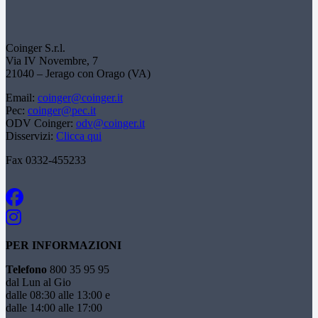
Coinger S.r.l.
Via IV Novembre, 7
21040 – Jerago con Orago (VA)
Email:
coinger@coinger.it
Pec:
coinger@pec.it
ODV Coinger:
odv@coinger.it
Disservizi:
Clicca qui
Fax 0332-455233
PER INFORMAZIONI
Telefono
800 35 95 95
dal Lun al Gio
dalle 08:30 alle 13:00 e
dalle 14:00 alle 17:00