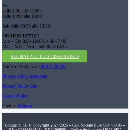
Ven
dalle 8:30 alle 13:00 e
dalle 14:00 alle 16:00
Sab dalle 08:30 alle 13:30
ORARIO UFFICI
Lun – Gio 8:30-12:45/14:30-17:00
Mar – Mer – Ven – Sab 8:30-12:45
SEGNALA IL TUO DISSERVIZIO
Numero Verde h. 24
800 35 95 95
Privacy policy aziendale
Privacy Policy Sito
Cookie Policy
Credits:
Magoot
Coinger S.r.l. © Copyright 2024/2025 – Cap. Sociale Euro 984.480,85 –
P.Iva 02156160125 – REA 266589 – Codice destinatario USAL8PV