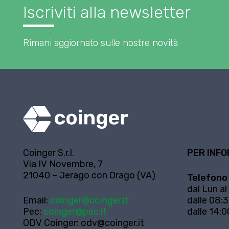
Iscriviti alla newsletter
Rimani aggiornato sulle nostre novità
Coinger S.r.l.
PER INFO
Via IV Novembre, 7
21040 – Jerago con Orago (VA)
Telefono
dal Lun al
Email:
coinger@coinger.it
dalle 08:3
Pec:
coinger@pec.it
dalle 14:0
ODV Coinger:
odv@coinger.it