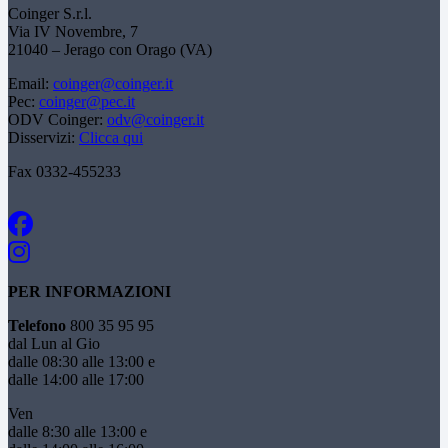
Coinger S.r.l.
Via IV Novembre, 7
21040 – Jerago con Orago (VA)
Email:
coinger@coinger.it
Pec:
coinger@pec.it
ODV Coinger:
odv@coinger.it
Disservizi:
Clicca qui
Fax 0332-455233
PER INFORMAZIONI
Telefono
800 35 95 95
dal Lun al Gio
dalle 08:30 alle 13:00 e
dalle 14:00 alle 17:00
Ven
dalle 8:30 alle 13:00 e