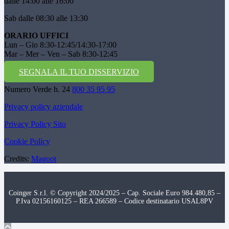
dalle 14:00 alle 16:00
Sab dalle 08:30 alle 13:30
ORARIO UFFICI
Lun – Gio 8:30-12:45/14:30-17:00
Mar – Mer – Ven – Sab 8:30-12:45
SEGNALA IL TUO DISSERVIZIO
Numero Verde h. 24
800 35 95 95
Privacy policy aziendale
Privacy Policy Sito
Cookie Policy
Credits:
Magoot
Coinger S.r.l. © Copyright 2024/2025 – Cap. Sociale Euro 984.480,85 –
P.Iva 02156160125 – REA 266589 – Codice destinatario USAL8PV