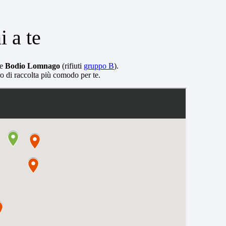
i a te
 e
Bodio Lomnago
(rifiuti
gruppo B
).
ro di raccolta più comodo per te.