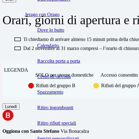
Jerago con Orago
Orari, giorni di apertura e ri
Dove lo butto
Ti chiediamo di arrivare almeno 15 minuti prima della chius
Calendario
Dal 2 novembre al 31 marzo compresi – l’orario di chiusura
Raccolta porta a porta
LEGENDA
SOLO per utenze domestiche
Accesso consentito 
Centri di raccolta
Rifiuti del gruppo B
Rifiuti del gruppo 
Spazzamento
Lunedì
Ritiro ingombranti
B
Ritiro rifiuti speciali
Oggiona con Santo Stefano
Via Bonacalza
Servizi personalizzati