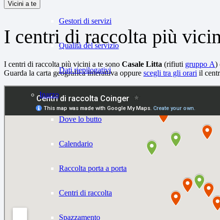
Vicini a te
Gestori di servizi
I centri di raccolta più vicin
Qualità del servizio
I centri di raccolta più vicini a te sono
Casale Litta
(rifiuti
gruppo A
)
Dati riepilogativi
Guarda la carta geografica interattiva oppure
scegli tra gli orari
il cent
Inarzo
Dove lo butto
Calendario
Raccolta porta a porta
Centri di raccolta
Spazzamento