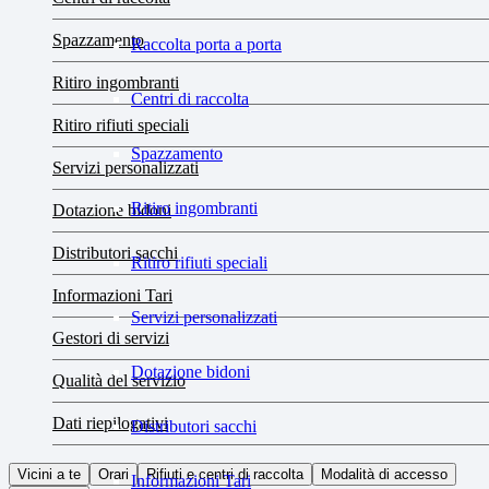
Spazzamento
Raccolta porta a porta
Ritiro ingombranti
Centri di raccolta
Ritiro rifiuti speciali
Spazzamento
Servizi personalizzati
Ritiro ingombranti
Dotazione bidoni
Distributori sacchi
Ritiro rifiuti speciali
Informazioni Tari
Servizi personalizzati
Gestori di servizi
Dotazione bidoni
Qualità del servizio
Dati riepilogativi
Distributori sacchi
Vicini a te
Orari
Rifiuti e centri di raccolta
Modalità di accesso
Informazioni Tari