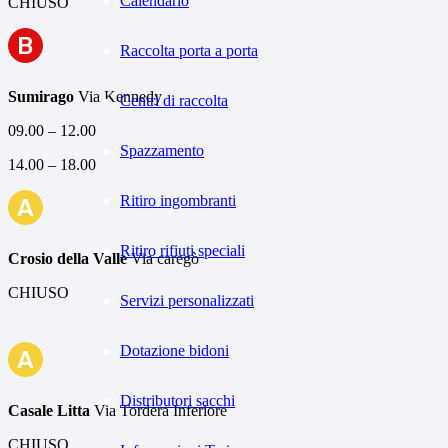
Calendario
CHIUSO
B
Raccolta porta a porta
Sumirago
Via Kennedy
Centri di raccolta
09.00 – 12.00
Spazzamento
14.00 – 18.00
Ritiro ingombranti
A
Ritiro rifiuti speciali
Crosio della Valle
Via caregò
CHIUSO
Servizi personalizzati
Dotazione bidoni
A
Distributori sacchi
Casale Litta
Via Tordera Inferiore
CHIUSO