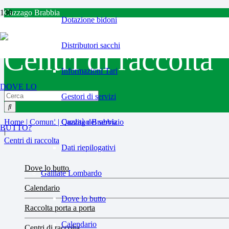
Cazzago Brabbia
Dotazione bidoni
Distributori sacchi
Centri di raccolta
Informazioni Tari
DOVE LO
Gestori di servizi
Home | Comuni | Cazzago Brabbia
Qualità del servizio
BUTTO?
|
Centri di raccolta
Dati riepilogativi
Dove lo butto
Galliate Lombardo
Calendario
Dove lo butto
Raccolta porta a porta
Calendario
Centri di raccolta