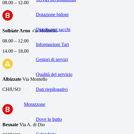
08.00 – 12.00
B
Dotazione bidoni
Distributori sacchi
Solbiate Arno
Via Molinello
08.00 – 12.00
Informazioni Tari
14.00 – 18.00
Gestori di servizi
A
Qualità del servizio
Albizzate
Via Montello
Dati riepilogativi
CHIUSO
Morazzone
B
Dove lo butto
Besnate
Via A. di Dio