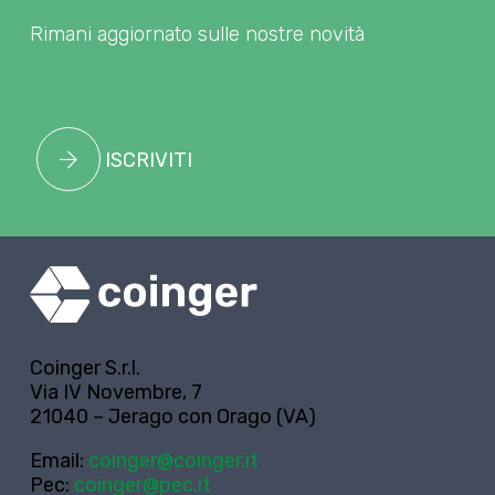
Rimani aggiornato sulle nostre novità
ISCRIVITI
Coinger S.r.l.
Via IV Novembre, 7
21040 – Jerago con Orago (VA)
Email:
coinger@coinger.it
Pec:
coinger@pec.it