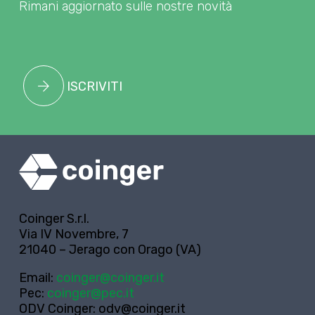
Rimani aggiornato sulle nostre novità
ISCRIVITI
Coinger S.r.l.
Via IV Novembre, 7
21040 – Jerago con Orago (VA)
Email:
coinger@coinger.it
Pec:
coinger@pec.it
ODV Coinger:
odv@coinger.it