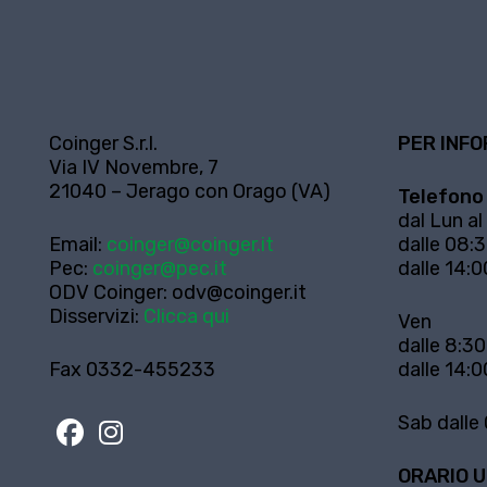
Coinger S.r.l.
PER INFO
Via IV Novembre, 7
21040 – Jerago con Orago (VA)
Telefono
dal Lun al
Email:
coinger@coinger.it
dalle 08:3
Pec:
coinger@pec.it
dalle 14:0
ODV Coinger:
odv@coinger.it
Disservizi:
Clicca qui
Ven
dalle 8:30
Fax 0332-455233
dalle 14:0
Sab dalle 
ORARIO U