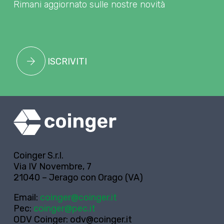
Rimani aggiornato sulle nostre novità
ISCRIVITI
Coinger S.r.l.
Via IV Novembre, 7
21040 – Jerago con Orago (VA)
Email:
coinger@coinger.it
Pec:
coinger@pec.it
ODV Coinger:
odv@coinger.it