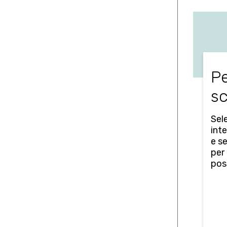
Pe
sc
Sele
inte
e s
per
poss