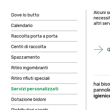
Alcuni s
Dove lo butto
necessit
altri ser
Calendario
Raccolta porta a porta
Centri di raccolta
Q
Spazzamento
Ritiro ingombranti
Ritiro rifiuti speciali
hai bis
Servizi personalizzati
pannoli
igienic
Dotazione bidoni