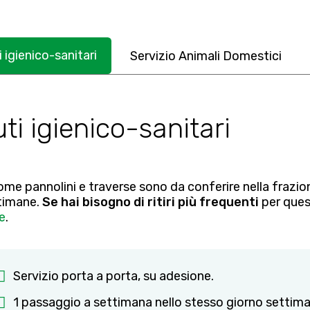
i igienico-sanitari
Servizio Animali Domestici
uti igienico-sanitari
come pannolini e traverse sono da conferire nella frazion
timane.
Se hai bisogno di ritiri più frequenti
per quest
e
.
Servizio porta a porta, su adesione.
1 passaggio a settimana nello stesso giorno settima