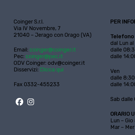
Coinger S.r.l.
PER INFO
Via IV Novembre, 7
21040 – Jerago con Orago (VA)
Telefono
dal Lun al
Email:
coinger@coinger.it
dalle 08:3
Pec:
coinger@pec.it
dalle 14:0
ODV Coinger:
odv@coinger.it
Disservizi:
Clicca qui
Ven
dalle 8:30
Fax 0332-455233
dalle 14:0
Sab dalle 
ORARIO U
Lun – Gio
Mar – Mer