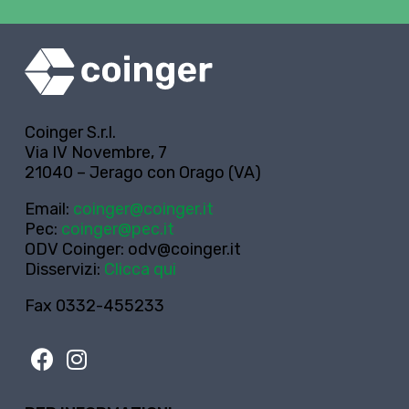
Coinger S.r.l.
Via IV Novembre, 7
21040 – Jerago con Orago (VA)
Email:
coinger@coinger.it
Pec:
coinger@pec.it
ODV Coinger:
odv@coinger.it
Disservizi:
Clicca qui
Fax 0332-455233