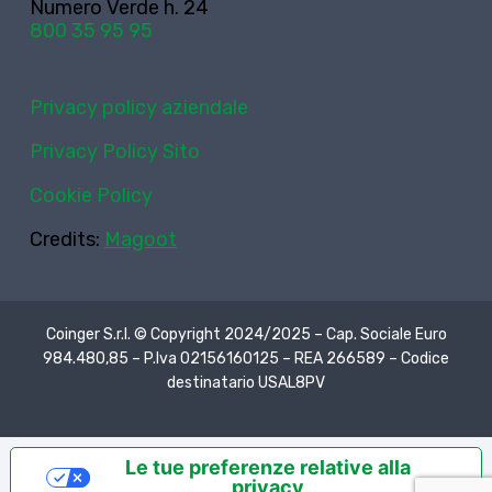
Numero Verde h. 24
800 35 95 95
Privacy policy aziendale
Privacy Policy Sito
Cookie Policy
Credits:
Magoot
Coinger S.r.l. © Copyright 2024/2025 – Cap. Sociale Euro
984.480,85 – P.Iva 02156160125 – REA 266589 – Codice
destinatario USAL8PV
Le tue preferenze relative alla
privacy