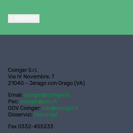
ISCRIVITI
Coinger S.r.l.
Via IV Novembre, 7
21040 – Jerago con Orago (VA)
Email:
coinger@coinger.it
Pec:
coinger@pec.it
ODV Coinger:
odv@coinger.it
Disservizi:
Clicca qui
Fax 0332-455233