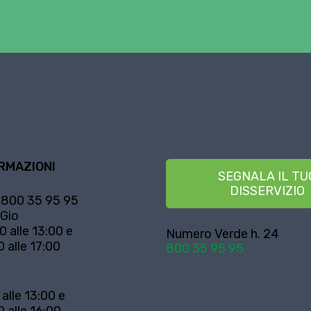
RMAZIONI
SEGNALA IL TU
DISSERVIZIO
800 35 95 95
 Gio
0 alle 13:00 e
Numero Verde h. 24
0 alle 17:00
800 35 95 95
 alle 13:00 e