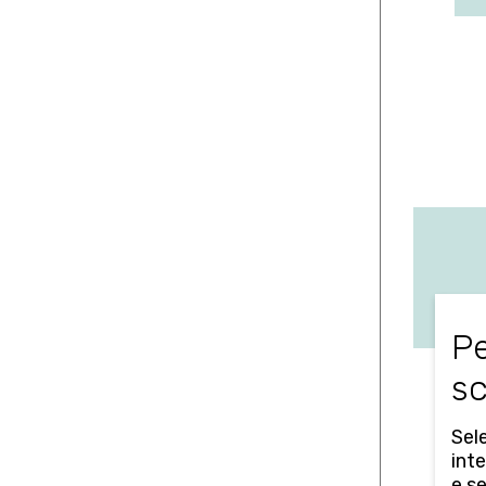
Pe
sc
Sele
inte
e s