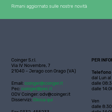
Rimani aggiornato sulle nostre novità
Coinger S.r.l.
PER INFO
Via IV Novembre, 7
21040 – Jerago con Orago (VA)
Telefono
dal Lun al
Email:
coinger@coinger.it
dalle 08:3
Pec:
coinger@pec.it
dalle 14:0
ODV Coinger:
odv@coinger.it
Disservizi:
Clicca qui
Ven
dalle 8:30