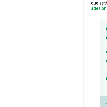
due set
adesion