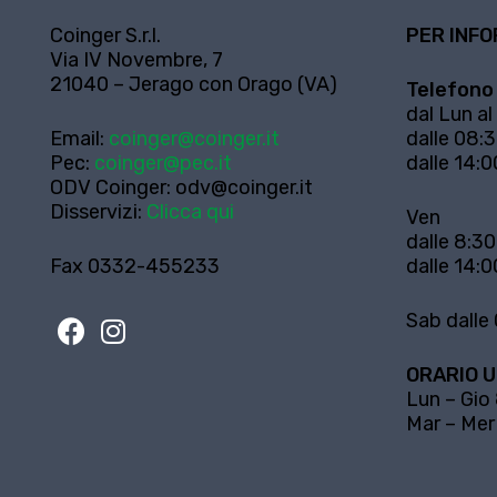
Coinger S.r.l.
PER INFO
Via IV Novembre, 7
21040 – Jerago con Orago (VA)
Telefono
dal Lun al
Email:
coinger@coinger.it
dalle 08:3
Pec:
coinger@pec.it
dalle 14:0
ODV Coinger:
odv@coinger.it
Disservizi:
Clicca qui
Ven
dalle 8:30
Fax 0332-455233
dalle 14:0
Sab dalle 
ORARIO U
Lun – Gio
Mar – Mer