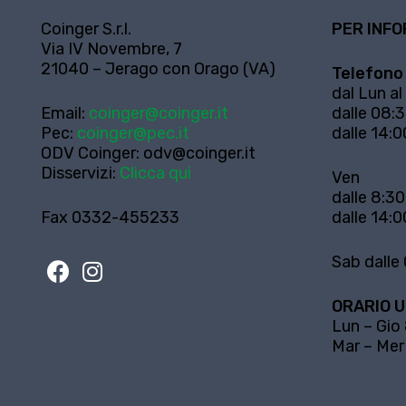
Coinger S.r.l.
PER INFO
Via IV Novembre, 7
21040 – Jerago con Orago (VA)
Telefono
dal Lun al
Email:
coinger@coinger.it
dalle 08:3
Pec:
coinger@pec.it
dalle 14:0
ODV Coinger:
odv@coinger.it
Disservizi:
Clicca qui
Ven
dalle 8:30
Fax 0332-455233
dalle 14:0
Sab dalle 
ORARIO U
Lun – Gio
Mar – Mer