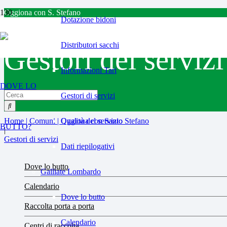
Oggiona con S. Stefano
Dotazione bidoni
Distributori sacchi
Gestori dei servizi
Informazioni Tari
DOVE LO
Gestori di servizi
Home | Comuni | Oggiona con Santo Stefano
Qualità del servizio
BUTTO?
|
Gestori di servizi
Dati riepilogativi
Dove lo butto
Galliate Lombardo
Calendario
Dove lo butto
Raccolta porta a porta
Calendario
Centri di raccolta