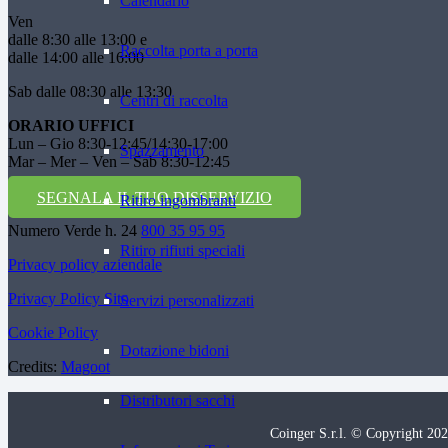
Calendario
Ven
dalle 8:30 alle 13:00 e
Raccolta porta a porta
dalle 14:00 alle 16:00
Sab dalle 08:30 alle 13:30
Centri di raccolta
ORARIO UFFICI
Lun – Gio 8:30-12:45/14:30-17:00
Spazzamento
Mar – Mer – Ven – Sab 8:30-12:45
SEGNALA IL TUO DISSERVIZIO
Ritiro ingombranti
Numero Verde h. 24
800 35 95 95
Ritiro rifiuti speciali
Privacy policy aziendale
Privacy Policy Sito
Servizi personalizzati
Cookie Policy
Dotazione bidoni
Credits:
Magoot
Distributori sacchi
Coinger S.r.l. © Copyright 2