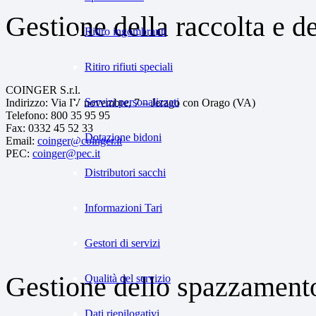
Gestione della raccolta e del
Ritiro ingombranti
Ritiro rifiuti speciali
COINGER S.r.l.
Servizi personalizzati
Indirizzo: Via IV novembre, 7 – Jerago con Orago (VA)
Telefono: 800 35 95 95
Fax: 0332 45 52 33
Dotazione bidoni
Email:
coinger@coinger.it
PEC:
coinger@pec.it
Distributori sacchi
Informazioni Tari
Gestori di servizi
Gestione dello spazzamento
Qualità del servizio
Dati riepilogativi