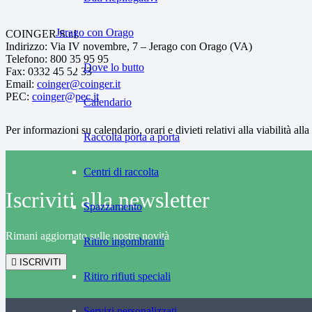
Jerago con Orago
COINGER S.r.l.
Indirizzo: Via IV novembre, 7 – Jerago con Orago (VA)
Telefono: 800 35 95 95
Dove lo butto
Fax: 0332 45 52 33
Email:
coinger@coinger.it
PEC:
coinger@pec.it
Calendario
Per informazioni su calendario, orari e divieti relativi alla viabilità all
Raccolta porta a porta
Centri di raccolta
Iscriviti alla newsletter
Spazzamento
Rimani aggiornato sulle nostre novità
Ritiro ingombranti
ISCRIVITI
Ritiro rifiuti speciali
Servizi personalizzati