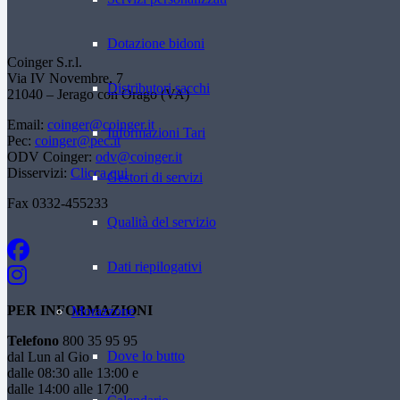
Dotazione bidoni
Coinger S.r.l.
Via IV Novembre, 7
Distributori sacchi
21040 – Jerago con Orago (VA)
Email:
coinger@coinger.it
Informazioni Tari
Pec:
coinger@pec.it
ODV Coinger:
odv@coinger.it
Disservizi:
Clicca qui
Gestori di servizi
Fax 0332-455233
Qualità del servizio
Dati riepilogativi
PER INFORMAZIONI
Morazzone
Telefono
800 35 95 95
Dove lo butto
dal Lun al Gio
dalle 08:30 alle 13:00 e
dalle 14:00 alle 17:00