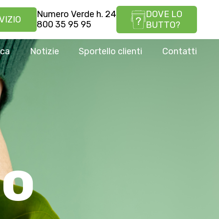
Numero Verde h. 24
DOVE LO
VIZIO
800 35 95 95
BUTTO?
ica
Notizie
Sportello clienti
Contatti
io