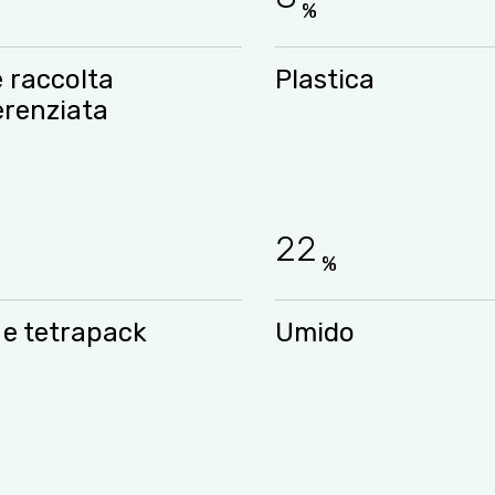
%
e raccolta
Plastica
erenziata
22
%
 e tetrapack
Umido