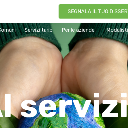
SEGNALA IL TUO DISSER
Comuni
Servizi tarip
Per le aziende
Modulist
l serviz