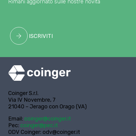
Rimani aggiornato sulle nostre novità
ISCRIVITI
Coinger S.r.l.
Via IV Novembre, 7
21040 – Jerago con Orago (VA)
Email:
coinger@coinger.it
Pec:
coinger@pec.it
ODV Coinger:
odv@coinger.it