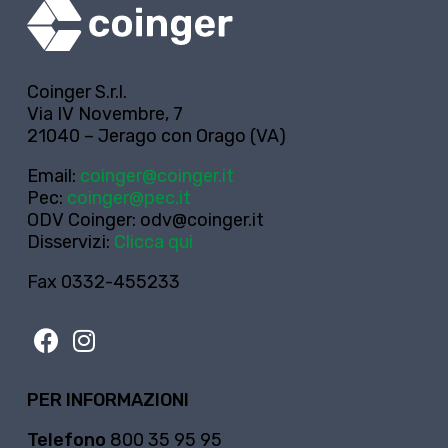
Coinger S.r.l.
Via IV Novembre, 7
21040 – Jerago con Orago (VA)
Email:
coinger@coinger.it
Pec:
coinger@pec.it
ODV Coinger:
odv@coinger.it
Disservizi:
Clicca qui
Fax 0332-455233
PER INFORMAZIONI
Telefono
800 35 95 95